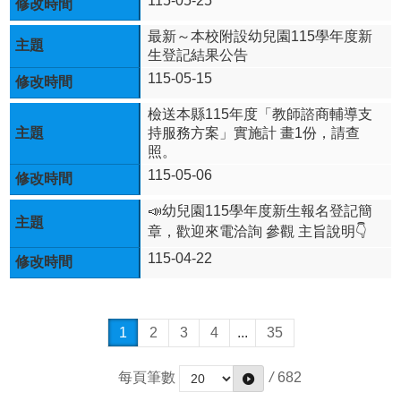
115-05-25
宣
告
最新～本校附設幼兒園115學年度新
生登記結果公告
資
115-05-15
訊
安
檢送本縣115年度「教師諮商輔導支
全
持服務方案」實施計 畫1份，請查
政
照。
策
115-05-06
📣幼兒園115學年度新生報名登記簡
章，歡迎來電洽詢 參觀 主旨說明👇
115-04-22
1
2
3
4
...
35
每頁筆數
/
682