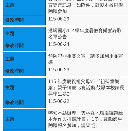
畫
育樂營訊息，如附件，鼓勵本校同學
踴躍參加
熱
門
115-06-29
關
鍵
溝壩國小114學年度暑假育樂營錄取
字
名單公告
115-06-24
回
首
預防犯罪相關文宣，請多加利用並宣
頁
導
115-06-23
登
入
115 年度慶祝祖父母節 『祖孫童樂
繪』親子繪畫比賽活動,鼓勵本校家長
舊
與學生參加
網
頁
115-06-22
溝
轉知本縣辦理「雲林在地環境議題繪
壩
本創作與推廣計畫」 1份，鼓勵師生
國
踴躍報名參加，請查照。
小