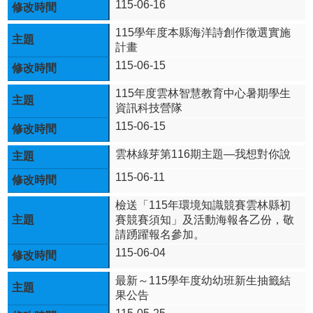
115-06-16
英
語
115學年度本縣海洋詩創作徵選實施
口
計畫
說
115-06-15
展
能
115年度雲林智慧教育中心暑期學生
專
資訊科技營隊
區
115-06-15
網
雲林綠芽第116期主題—我想對你說
站
資
115-06-11
料
開
檢送「115年環境知識競賽雲林縣初
放
賽競賽須知」及活動海報各乙份，敬
宣
請踴躍報名參加。
告
115-06-04
隱
最新～115學年度幼幼班新生抽籤結
私
果公告
權