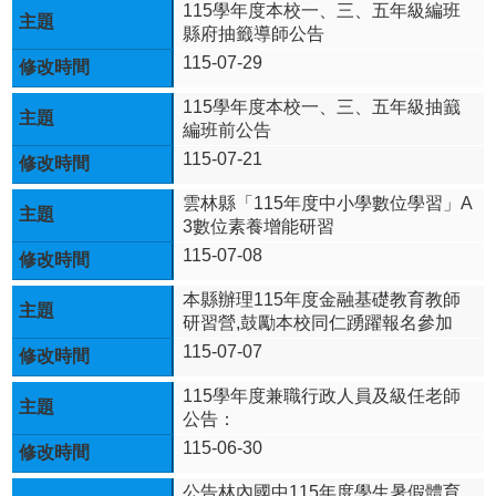
生
115學年度本校一、三、五年級編班
專
縣府抽籤導師公告
區
115-07-29
校
115學年度本校一、三、五年級抽籖
園
編班前公告
成
115-07-21
果
雲林縣「115年度中小學數位學習」A
宣
3數位素養增能研習
導
專
115-07-08
區
本縣辦理115年度金融基礎教育教師
資
研習營,鼓勵本校同仁踴躍報名參加
訊
115-07-07
專
區
115學年度兼職行政人員及級任老師
公告：
課
115-06-30
程
計
公告林內國中115年度學生暑假體育