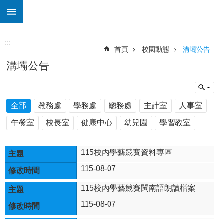
:::
跳到主要內容區塊
進
階
搜
:::
尋
首頁
校園動態
溝壩公告
溝壩公告
認
識
本
校
全部
教務處
學務處
總務處
主計室
人事室
校
午餐室
校長室
健康中心
幼兒園
學習教室
務
E
化
115校內學藝競賽資料專區
公
115-08-07
務
系
115校內學藝競賽閩南語朗讀檔案
統
115-08-07
學